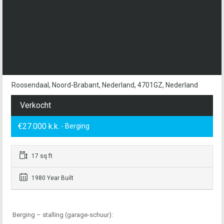
Roosendaal, Noord-Brabant, Nederland, 4701GZ, Nederland
Verkocht
€27.000 k.k.
- Berging
17 sq ft
1980 Year Built
Berging – stalling (garage-schuur):