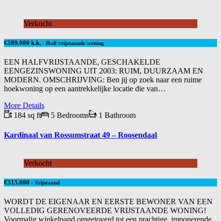
Verkocht
€389.000 k.k.
- Half vrijstaande woning
EEN HALFVRIJSTAANDE, GESCHAKELDE
EENGEZINSWONING UIT 2003: RUIM, DUURZAAM EN
MODERN. OMSCHRIJVING: Ben jij op zoek naar een ruime
hoekwoning op een aantrekkelijke locatie die van…
More Details
184 sq ft
5 Bedrooms
1 Bathroom
Kardinaal van Rossumstraat 49 – Roosendaal
Verkocht
€315.000
- Vrijstaand
WORDT DE EIGENAAR EN EERSTE BEWONER VAN EEN
VOLLEDIG GERENOVEERDE VRIJSTAANDE WONING!
Voormalig winkelpand omgetoverd tot een prachtige, imponerende