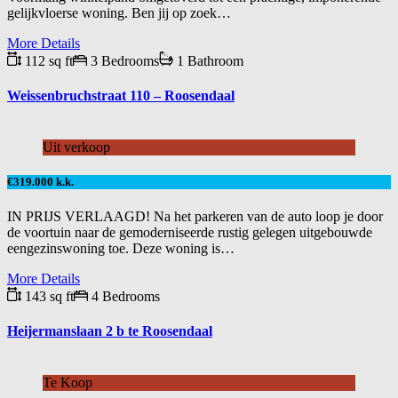
gelijkvloerse woning. Ben jij op zoek…
More Details
112 sq ft
3 Bedrooms
1 Bathroom
Weissenbruchstraat 110 – Roosendaal
Uit verkoop
€319.000 k.k.
IN PRIJS VERLAAGD! Na het parkeren van de auto loop je door
de voortuin naar de gemoderniseerde rustig gelegen uitgebouwde
eengezinswoning toe. Deze woning is…
More Details
143 sq ft
4 Bedrooms
Heijermanslaan 2 b te Roosendaal
Te Koop