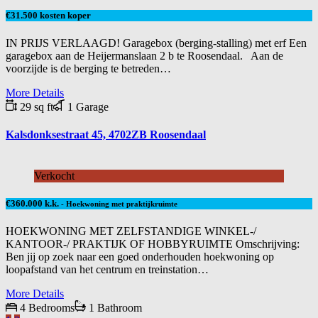
€31.500 kosten koper
IN PRIJS VERLAAGD! Garagebox (berging-stalling) met erf Een
garagebox aan de Heijermanslaan 2 b te Roosendaal. Aan de
voorzijde is de berging te betreden…
More Details
29 sq ft
1 Garage
Kalsdonksestraat 45, 4702ZB Roosendaal
Verkocht
€360.000 k.k.
- Hoekwoning met praktijkruimte
HOEKWONING MET ZELFSTANDIGE WINKEL-/
KANTOOR-/ PRAKTIJK OF HOBBYRUIMTE Omschrijving:
Ben jij op zoek naar een goed onderhouden hoekwoning op
loopafstand van het centrum en treinstation…
More Details
4 Bedrooms
1 Bathroom