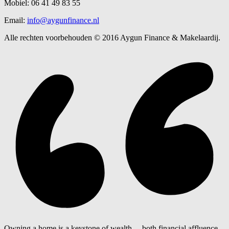
Mobiel: 06 41 49 83 55
Email:
info@aygunfinance.nl
Alle rechten voorbehouden © 2016 Aygun Finance & Makelaardij.
Owning a home is a keystone of wealth… both financial affluence