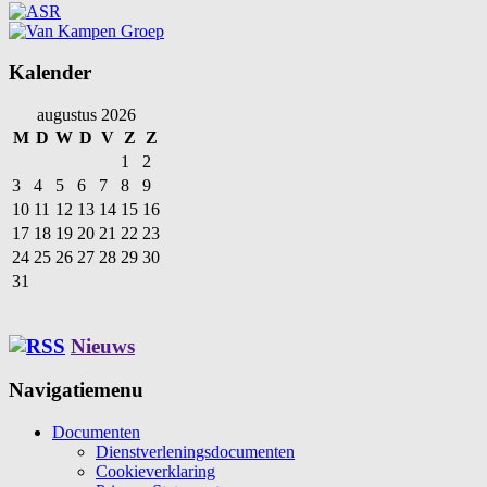
Kalender
augustus 2026
M
D
W
D
V
Z
Z
1
2
3
4
5
6
7
8
9
10
11
12
13
14
15
16
17
18
19
20
21
22
23
24
25
26
27
28
29
30
31
Nieuws
Navigatiemenu
Documenten
Dienstverleningsdocumenten
Cookieverklaring