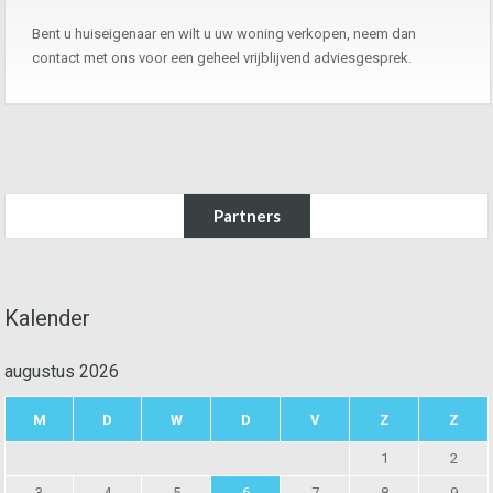
Bent u huiseigenaar en wilt u uw woning verkopen, neem dan
contact met ons voor een geheel vrijblijvend adviesgesprek.
Partners
Kalender
augustus 2026
M
D
W
D
V
Z
Z
1
2
3
4
5
6
7
8
9