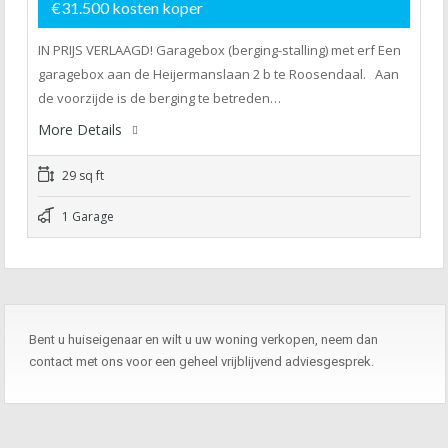
€31.500 kosten koper
IN PRIJS VERLAAGD! Garagebox (berging-stalling) met erf Een
garagebox aan de Heijermanslaan 2 b te Roosendaal. Aan
de voorzijde is de berging te betreden…
More Details
29 sq ft
1 Garage
Bent u huiseigenaar en wilt u uw woning verkopen, neem dan
contact met ons voor een geheel vrijblijvend adviesgesprek.