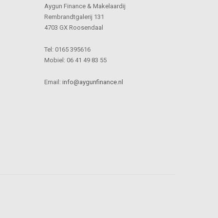
Aygun Finance & Makelaardij
Rembrandtgalerij 131
4703 GX Roosendaal
Tel: 0165 395616
Mobiel: 06 41 49 83 55
Email:
info@aygunfinance.nl